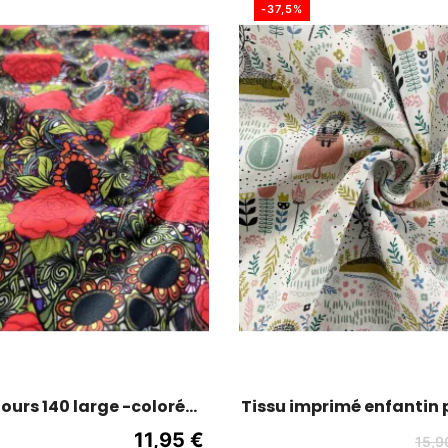
-37,5%
lours 140 large -coloré
Tissu imprimé enfantin 
mexicain
280 cm de large - Fo
11,95 €
15,9