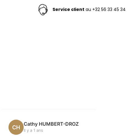
Service client
au +32 56 33 45 34
Cathy HUMBERT-DROZ
Vé
CH
VD
Il y a 1 ans
Il 