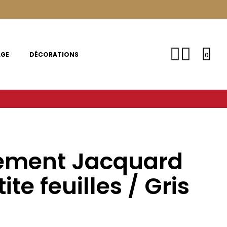
AGE
DÉCORATIONS
0
ement Jacquard
ite feuilles / Gris