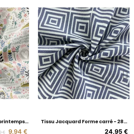
printemps -
Tissu Jacquard Forme carré - 280
nd blanc
cm de large - Bleu marine / Blanc
9,94 €
24,95 €
0 €