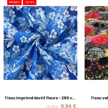
PROMO !
-37,5%
Tissu imprimé Motif fleurs - 280 cm
Tissu ve
de large - bleu
9,94 €
15,90 €