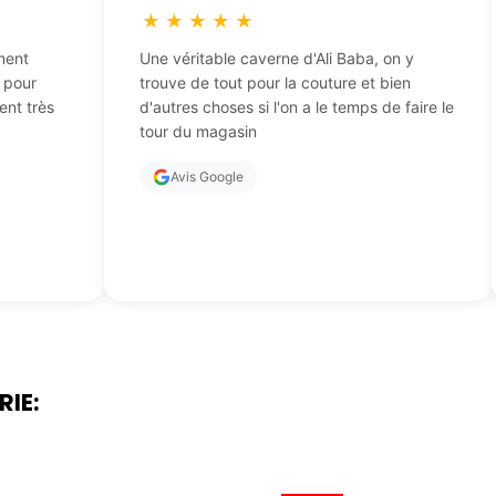
★
★
★
★
★
ment
Une véritable caverne d'Ali Baba, on y
t pour
trouve de tout pour la couture et bien
ent très
d'autres choses si l'on a le temps de faire le
tour du magasin
Avis Google
RIE: