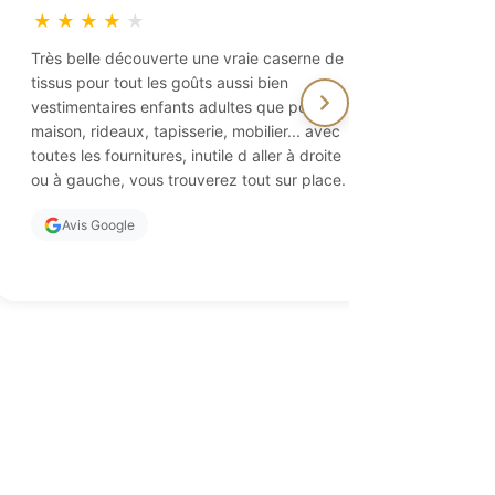
★
★
★
★
★
★
★
★
Très belle découverte une vraie caserne de
Paradis pou
tissus pour tout les goûts aussi bien
On y trouv
vestimentaires enfants adultes que pour la
ainsi que 
maison, rideaux, tapisserie, mobilier... avec
des aiguil
toutes les fournitures, inutile d aller à droite
propriétai
ou à gauche, vous trouverez tout sur place.
d'excellen
vivement !
Avis Google
Avis Go