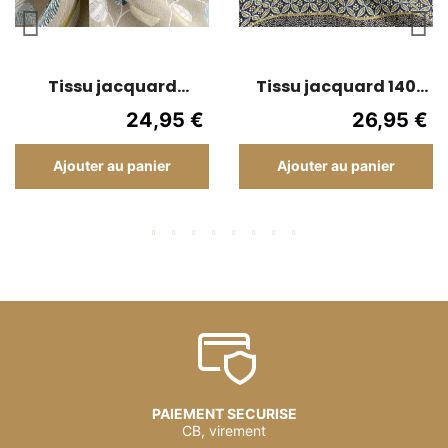
Tissu jacquard
Tissu jacquard 140
Feuilles - 280 cm -
large - Dubaï - Or
24,95 €
26,95 €
Fond gris taupe
Ajouter au panier
Ajouter au panier
PAIEMENT SECURISE
CB, virement