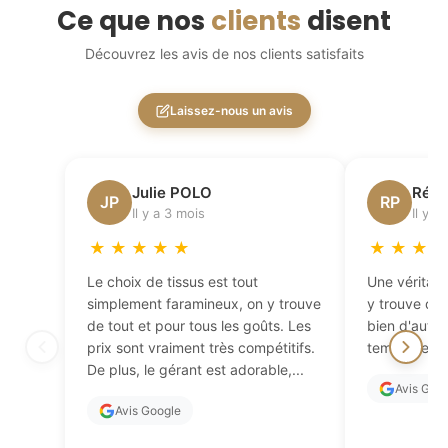
Ce que nos
clients
disent
Découvrez les avis de nos clients satisfaits
Laissez-nous un avis
Julie POLO
Régi
JP
RP
Il y a 3 mois
Il y a
★
★
★
★
★
★
★
★
Le choix de tissus est tout
Une véritabl
simplement faramineux, on y trouve
y trouve de 
de tout et pour tous les goûts. Les
bien d'autres
prix sont vraiment très compétitifs.
temps de fai
De plus, le gérant est adorable,...
Avis Goo
Avis Google