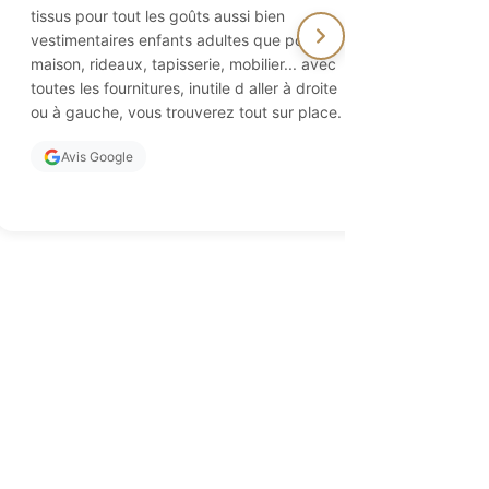
tissus pour tout les goûts aussi bien
On y trouv
vestimentaires enfants adultes que pour la
ainsi que 
maison, rideaux, tapisserie, mobilier... avec
des aiguil
toutes les fournitures, inutile d aller à droite
propriétai
ou à gauche, vous trouverez tout sur place.
d'excellen
vivement !
Avis Google
Avis Go