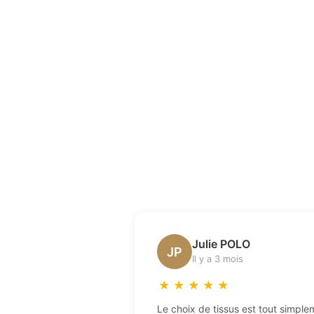
Julie POLO
JP
Il y a 3 mois
★
★
★
★
★
Le choix de tissus est tout simple