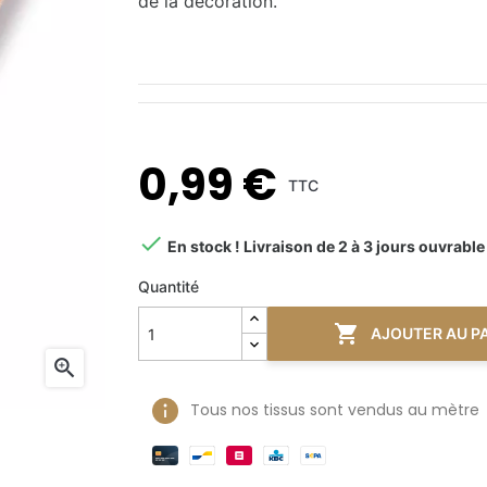
de la décoration.
0,99 €
TTC

En stock ! Livraison de 2 à 3 jours ouvrable
Quantité

AJOUTER AU P

Tous nos tissus sont vendus au mètre