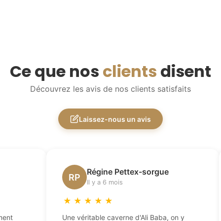
Ce que nos
clients
disent
Découvrez les avis de nos clients satisfaits
Laissez-nous un avis
Régine Pettex-sorgue
RP
Il y a 6 mois
★
★
★
★
★
ment
Une véritable caverne d'Ali Baba, on y