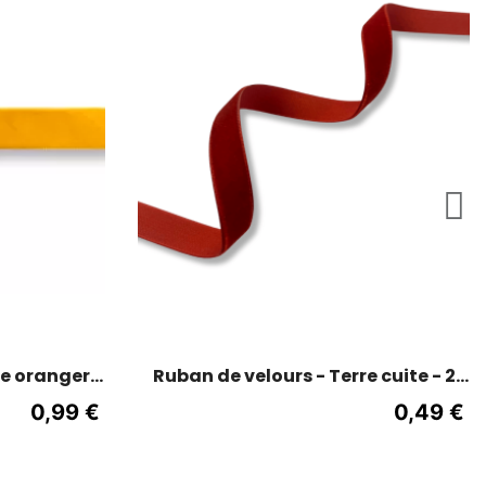
e oranger -
Ruban de velours - Terre cuite - 2
cm de large
0,99 €
0,49 €