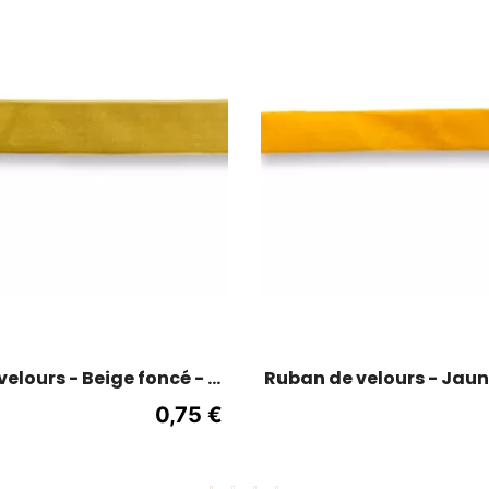
elours - Beige foncé - 2
Ruban de velours - Jaun
cm de large
1.5 cm
0,75 €