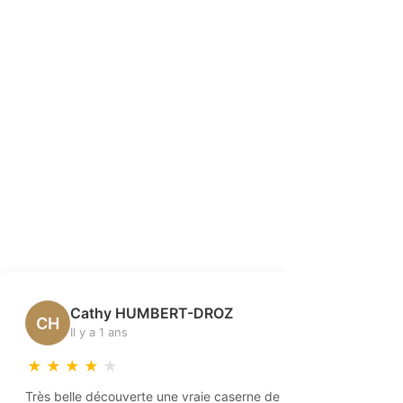
Cathy HUMBERT-DROZ
Vé
CH
VD
Il y a 1 ans
Il 
★
★
★
★
★
★
★
★
Très belle découverte une vraie caserne de
Paradis pou