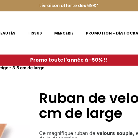
Livraison offerte dès 69€*
EAUTÉS
TISSUS
MERCERIE
PROMOTION - DÉSTOCK
Promo toute l'année à -50% !!
eige - 3.5 cm de large
Ruban de velou
cm de large
Ce magnifique ruban de
velours
souple,
e