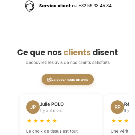
Service client
au +32 56 33 45 34
Ce que nos
clients
disent
Découvrez les avis de nos clients satisfaits
Laissez-nous un avis
Julie POLO
Régi
JP
RP
Il y a 3 mois
Il y a
★
★
★
★
★
★
★
★
Le choix de tissus est tout
Une véritabl