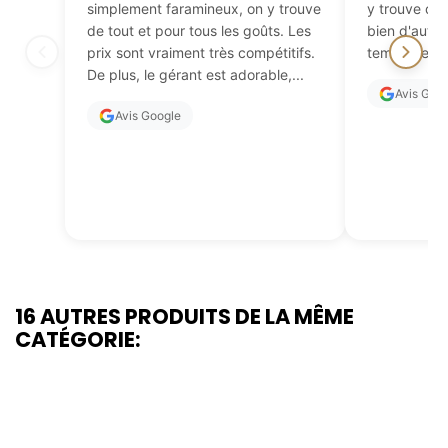
simplement faramineux, on y trouve
y trouve de 
de tout et pour tous les goûts. Les
bien d'autres
prix sont vraiment très compétitifs.
temps de fai
De plus, le gérant est adorable,...
Avis Goo
Avis Google
16 AUTRES PRODUITS DE LA MÊME
CATÉGORIE: