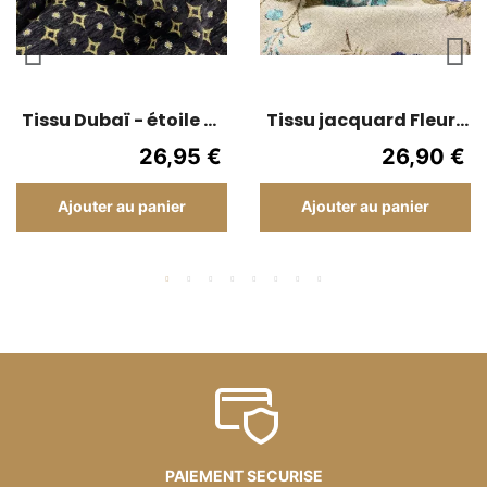
Tissu Dubaï - étoile or
Tissu jacquard Fleurs
- 140 cm de large
- 280 cm de large -
26,95 €
26,90 €
Fond beige
Ajouter au panier
Ajouter au panier
PAIEMENT SECURISE