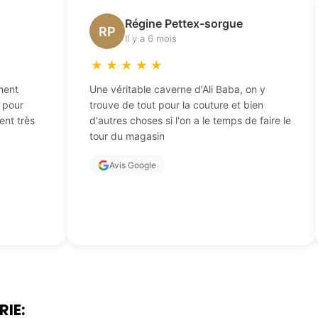
Régine Pettex-sorgue
RP
Il y a 6 mois
★
★
★
★
★
ment
Une véritable caverne d'Ali Baba, on y
t pour
trouve de tout pour la couture et bien
ent très
d'autres choses si l'on a le temps de faire le
tour du magasin
Avis Google
RIE: