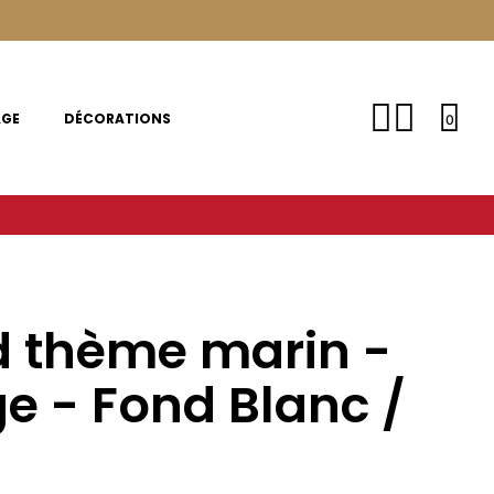
AGE
DÉCORATIONS
0
d thème marin -
ge - Fond Blanc /