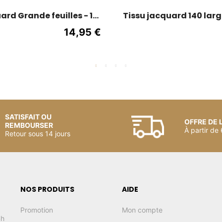
ard Grande feuilles - 140
Tissu jacquard 140 large
large - Noir / Blanc
de jungle - Fond bla
14,95 €
SATISFAIT OU
OFFRE DE 
REMBOURSER
À partir de
Retour sous 14 jours
NOS PRODUITS
AIDE
Promotion
Mon compte
4h