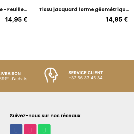
 - Feuilles
Tissu jacquard forme géométrique
nc cassé
- 140 cm de large - Bordeaux
14,95 €
14,95 €
SERVICE CLIENT
LIVRAISON
+32 56 33 45 34
 69€* d'achats
Suivez-nous sur nos réseaux