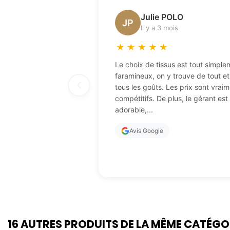
Julie POLO
JP
Il y a 3 mois
★
★
★
★
★
Le choix de tissus est tout simple
faramineux, on y trouve de tout e
tous les goûts. Les prix sont vraim
compétitifs. De plus, le gérant est
adorable,...
Avis Google
16 AUTRES PRODUITS DE LA MÊME CATÉGO