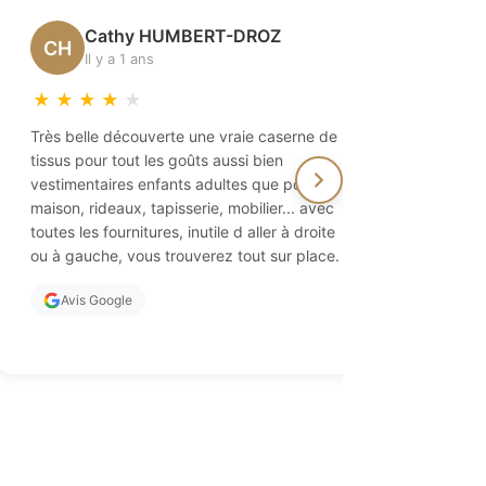
Cathy HUMBERT-DROZ
Vé
CH
VD
Il y a 1 ans
Il 
★
★
★
★
★
★
★
★
Très belle découverte une vraie caserne de
Paradis pou
tissus pour tout les goûts aussi bien
On y trouv
vestimentaires enfants adultes que pour la
ainsi que 
maison, rideaux, tapisserie, mobilier... avec
des aiguil
toutes les fournitures, inutile d aller à droite
propriétai
ou à gauche, vous trouverez tout sur place.
d'excellen
vivement !
Avis Google
Avis Go