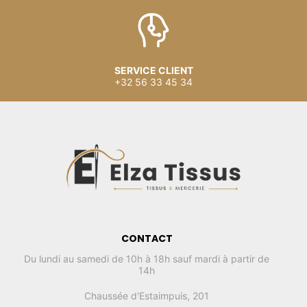
SERVICE CLIENT
+32 56 33 45 34
CONTACT
Du lundi au samedi de 10h à 18h sauf mardi à partir de
14h
Chaussée d'Estaimpuis, 201