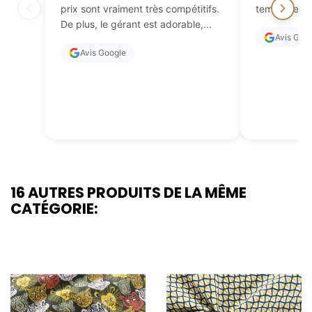
prix sont vraiment très compétitifs.
temps de fai
De plus, le gérant est adorable,...
Avis Goo
Avis Google
16 AUTRES PRODUITS DE LA MÊME
CATÉGORIE: