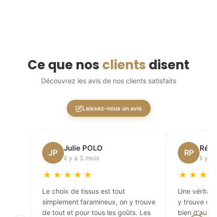
Ce que nos
clients
disent
Découvrez les avis de nos clients satisfaits
Laissez-nous un avis
Julie POLO
Régi
JP
RP
Il y a 3 mois
Il y a
★
★
★
★
★
★
★
★
Le choix de tissus est tout
Une véritabl
simplement faramineux, on y trouve
y trouve de 
de tout et pour tous les goûts. Les
bien d'autres