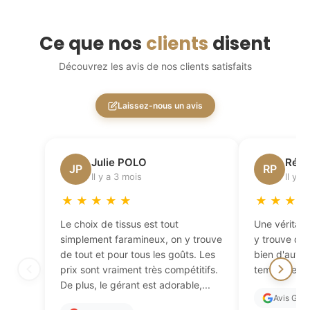
Ce que nos
clients
disent
Découvrez les avis de nos clients satisfaits
Laissez-nous un avis
Julie POLO
Régi
JP
RP
Il y a 3 mois
Il y a
★
★
★
★
★
★
★
★
Le choix de tissus est tout
Une véritabl
simplement faramineux, on y trouve
y trouve de 
de tout et pour tous les goûts. Les
bien d'autres
prix sont vraiment très compétitifs.
temps de fai
De plus, le gérant est adorable,...
Avis Goo