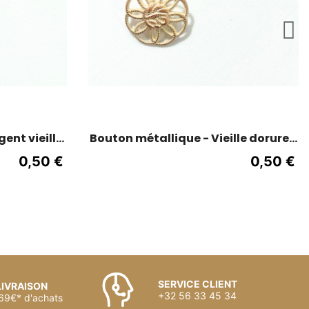
ent vieilli
Bouton métallique - Vieille dorure -
mm
22mm
0,50 €
0,50 €
SERVICE CLIENT
LIVRAISON
+32 56 33 45 34
 69€* d'achats