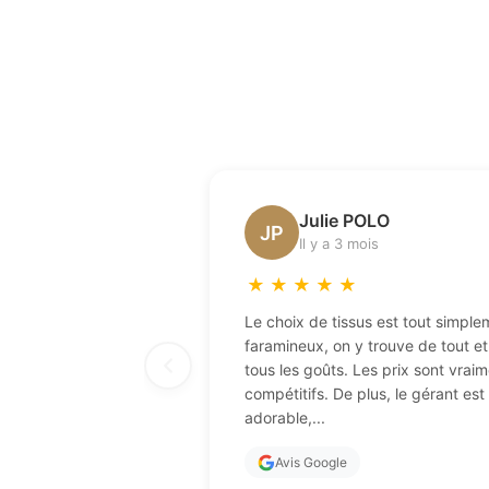
Julie POLO
JP
Il y a 3 mois
★
★
★
★
★
Le choix de tissus est tout simple
faramineux, on y trouve de tout e
tous les goûts. Les prix sont vraim
compétitifs. De plus, le gérant est
adorable,...
Avis Google