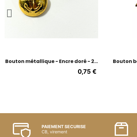
Bouton métallique - Encre doré - 28
Bouton bo
mm
0,75 €
PAIEMENT SECURISE
CB, virement