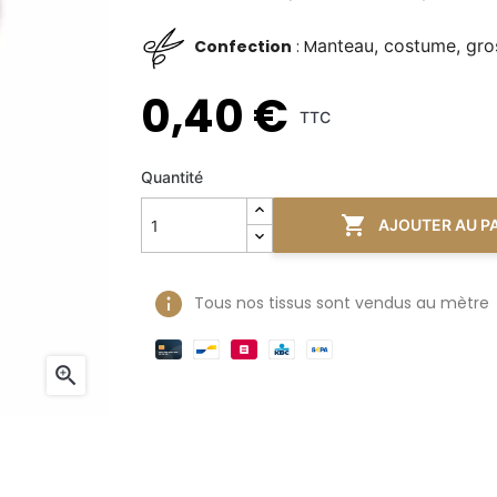
anteau, costume, gros
Confection
: M
0,40 €
TTC
Quantité

AJOUTER AU P
Tous nos tissus sont vendus au mètre
