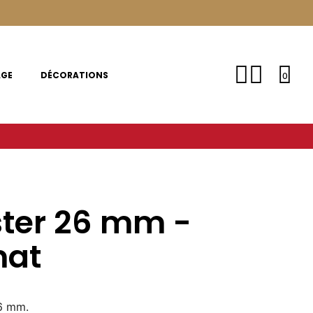
AGE
DÉCORATIONS
0
ster 26 mm -
mat
6 mm.