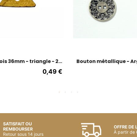
is 36mm - triangle - 2
Bouton métallique - Arg
trous
fantaisie - 20
0,49 €
SATISFAIT OU
OFFRE DE 
REMBOURSER
À partir de
Retour sous 14 jours