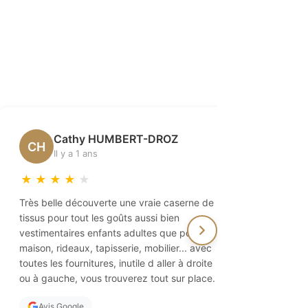
Cathy HUMBERT-DROZ
Vé
CH
VD
Il y a 1 ans
Il 
★
★
★
★
★
★
★
★
Très belle découverte une vraie caserne de
Paradis pou
tissus pour tout les goûts aussi bien
On y trouv
vestimentaires enfants adultes que pour la
ainsi que 
maison, rideaux, tapisserie, mobilier... avec
des aiguil
toutes les fournitures, inutile d aller à droite
propriétai
ou à gauche, vous trouverez tout sur place.
d'excellen
vivement !
Avis Google