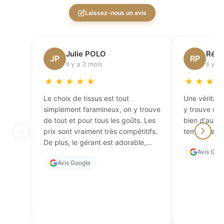
Laissez-nous un avis
Julie POLO
Régi
JP
RP
Il y a 3 mois
Il y a
★
★
★
★
★
★
★
★
Le choix de tissus est tout
Une véritabl
simplement faramineux, on y trouve
y trouve de 
de tout et pour tous les goûts. Les
bien d'autres
prix sont vraiment très compétitifs.
temps de fai
De plus, le gérant est adorable,...
Avis Goo
Avis Google