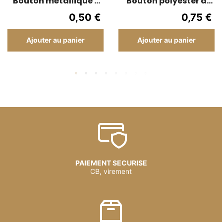
Bouton métallique -
Bouton polyester à
Boule de bronze -
queue 23 mm - Bleu
0,50 €
0,75 €
15mm
reflet
Ajouter au panier
Ajouter au panier
PAIEMENT SECURISE
CB, virement