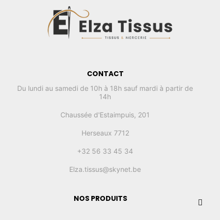
CONTACT
Du lundi au samedi de 10h à 18h sauf mardi à partir de
14h
Chaussée d'Estaimpuis, 201
Herseaux 7712
+32 56 33 45 34
Elza.tissus@skynet.be
NOS PRODUITS