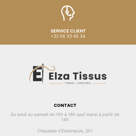
SERVICE CLIENT
+32 56 33 45 34
CONTACT
Du lundi au samedi de 10h à 18h sauf mardi à partir de
14h
Chaussée d'Estaimpuis, 201