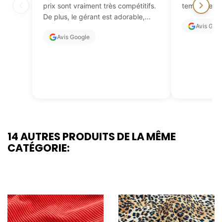
prix sont vraiment très compétitifs.
temps de fai
De plus, le gérant est adorable,...
Avis Goo
Avis Google
14 AUTRES PRODUITS DE LA MÊME
CATÉGORIE: