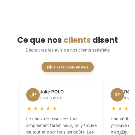
Ce que nos
clients
disent
Découvrez les avis de nos clients satisfaits
Laissez-nous un avis
Julie POLO
Régi
JP
RP
Il y a 3 mois
Il y a
★
★
★
★
★
★
★
★
Le choix de tissus est tout
Une véritabl
simplement faramineux, on y trouve
y trouve de 
de tout et pour tous les goûts. Les
bien d'autres