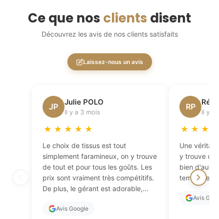
Ce que nos
clients
disent
Découvrez les avis de nos clients satisfaits
Laissez-nous un avis
Julie POLO
Régi
JP
RP
Il y a 3 mois
Il y a
★
★
★
★
★
★
★
★
Le choix de tissus est tout
Une véritabl
simplement faramineux, on y trouve
y trouve de 
de tout et pour tous les goûts. Les
bien d'autres
prix sont vraiment très compétitifs.
temps de fai
De plus, le gérant est adorable,...
Avis Goo
Avis Google