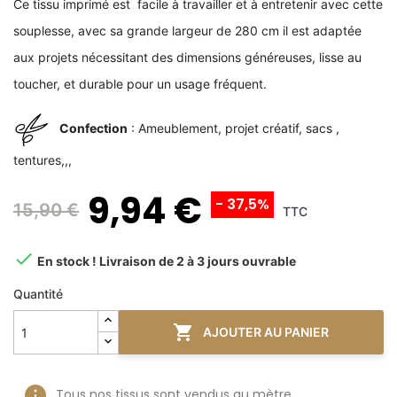
Ce tissu imprimé est facile à travailler et à entretenir avec cette
souplesse, avec sa grande largeur de 280 cm il est adaptée
aux projets nécessitant des dimensions généreuses, lisse au
toucher, et durable pour un usage fréquent.
Confection
: Ameublement, projet créatif, sacs ,
tentures,,,
9,94 €
- 37,5%
15,90 €
TTC

En stock ! Livraison de 2 à 3 jours ouvrable
Quantité

AJOUTER AU PANIER
Tous nos tissus sont vendus au mètre