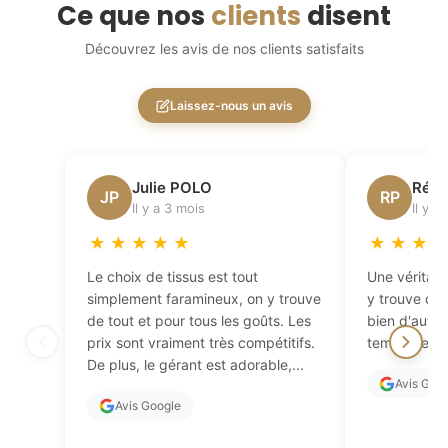
Ce que nos
clients
disent
Découvrez les avis de nos clients satisfaits
Laissez-nous un avis
Julie POLO
Régi
JP
RP
Il y a 3 mois
Il y a
★
★
★
★
★
★
★
★
Le choix de tissus est tout
Une véritabl
simplement faramineux, on y trouve
y trouve de 
de tout et pour tous les goûts. Les
bien d'autres
prix sont vraiment très compétitifs.
temps de fai
De plus, le gérant est adorable,...
Avis Goo
Avis Google