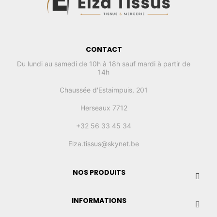
CONTACT
Du lundi au samedi de 10h à 18h sauf mardi à partir de
14h
Chaussée d'Estaimpuis, 201
Herseaux 7712
+32 56 33 45 34
Elza.tissus@skynet.be
NOS PRODUITS
INFORMATIONS