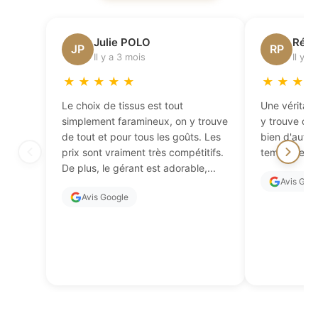
Julie POLO
Régi
JP
RP
Il y a 3 mois
Il y a
★
★
★
★
★
★
★
★
Le choix de tissus est tout
Une véritabl
simplement faramineux, on y trouve
y trouve de 
de tout et pour tous les goûts. Les
bien d'autres
prix sont vraiment très compétitifs.
temps de fai
De plus, le gérant est adorable,...
Avis Goo
Avis Google