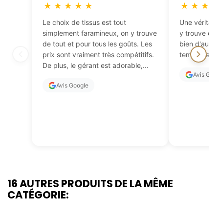
★
★
★
★
★
★
★
★
Le choix de tissus est tout
Une véritabl
simplement faramineux, on y trouve
y trouve de 
de tout et pour tous les goûts. Les
bien d'autres
prix sont vraiment très compétitifs.
temps de fai
De plus, le gérant est adorable,...
Avis Goo
Avis Google
16 AUTRES PRODUITS DE LA MÊME
CATÉGORIE: