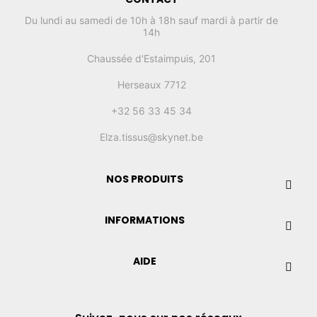
Du lundi au samedi de 10h à 18h sauf mardi à partir de
14h
Chaussée d'Estaimpuis, 201
Herseaux 7712
+32 56 33 45 34
Elza.tissus@skynet.be
NOS PRODUITS
INFORMATIONS
AIDE