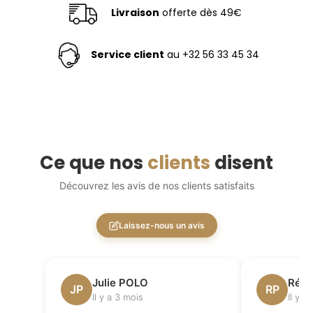
Livraison
offerte dès 49€
Service client
au +32 56 33 45 34
Ce que nos
clients
disent
Découvrez les avis de nos clients satisfaits
Laissez-nous un avis
Julie POLO
Régi
JP
RP
Il y a 3 mois
Il y a