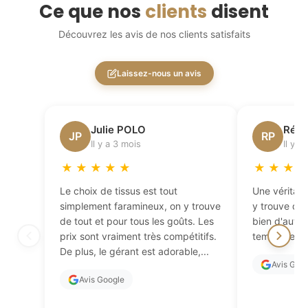
Ce que nos
clients
disent
Découvrez les avis de nos clients satisfaits
Laissez-nous un avis
Julie POLO
Régi
JP
RP
Il y a 3 mois
Il y a
★
★
★
★
★
★
★
★
Le choix de tissus est tout
Une véritabl
simplement faramineux, on y trouve
y trouve de 
de tout et pour tous les goûts. Les
bien d'autres
prix sont vraiment très compétitifs.
temps de fai
De plus, le gérant est adorable,...
Avis Goo
Avis Google