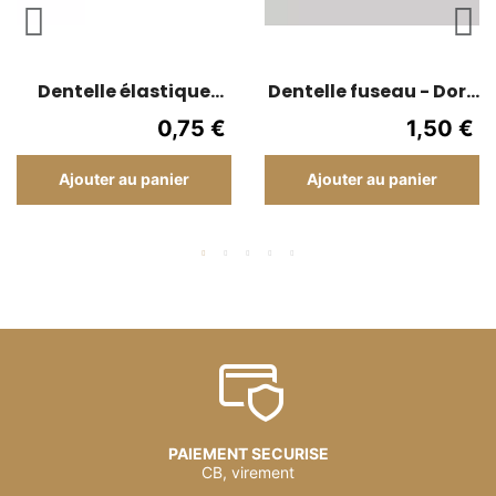
Dentelle élastique
Dentelle fuseau - Doré
pailleté - Rachel 3 cm
/ Blanc [1 cm]
0,75 €
1,50 €
Ajouter au panier
Ajouter au panier
PAIEMENT SECURISE
CB, virement