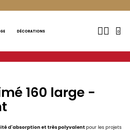
AGE
DÉCORATIONS
0
imé 160 large -
nt
té d'absorption et très polyvalent
pour les projets