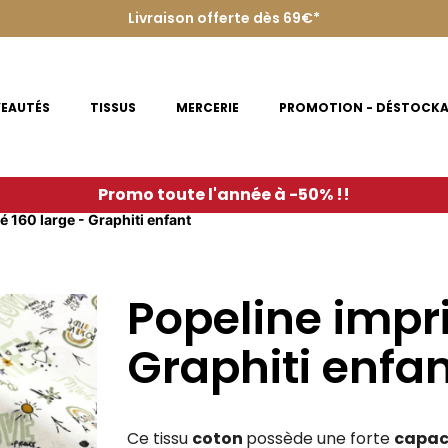
Livraison offerte dès 69€*
EAUTÉS
TISSUS
MERCERIE
PROMOTION - DÉSTOCK
Promo toute l'année à -50% !!
 160 large - Graphiti enfant
Popeline impr
Graphiti enfa
Ce tissu
coton
possède une forte
capaci