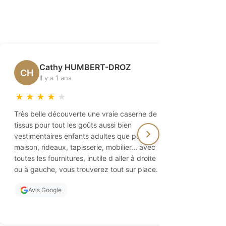
Cathy HUMBERT-DROZ
Vé
CH
VD
Il y a 1 ans
Il 
★
★
★
★
★
★
★
★
Très belle découverte une vraie caserne de
Paradis pou
tissus pour tout les goûts aussi bien
On y trouv
vestimentaires enfants adultes que pour la
ainsi que 
maison, rideaux, tapisserie, mobilier... avec
des aiguil
toutes les fournitures, inutile d aller à droite
propriétai
ou à gauche, vous trouverez tout sur place.
d'excellen
vivement !
Avis Google
Avis Go