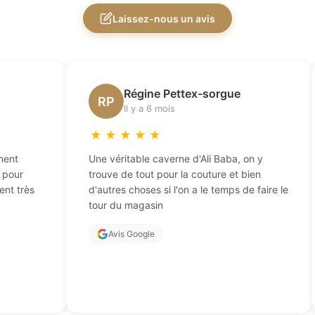
Laissez-nous un avis
Régine Pettex-sorgue
RP
Il y a 6 mois
★
★
★
★
★
ment
Une véritable caverne d'Ali Baba, on y
t pour
trouve de tout pour la couture et bien
ent très
d'autres choses si l'on a le temps de faire le
tour du magasin
Avis Google