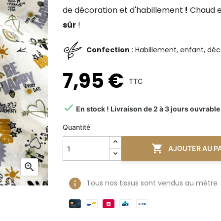
de décoration et d'habillement
!
Chaud e
sûr
!
Confection
: Habillement, enfant, décor
7,95 €
TTC

En stock ! Livraison de 2 à 3 jours ouvrable
Quantité

AJOUTER AU P

Tous nos tissus sont vendus au mètre