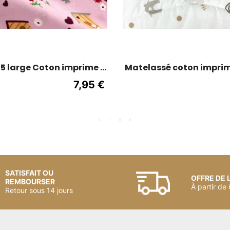
45 large Coton imprime -
Matelassé coton imprim
ette d'oiseaux - Rose
- Cheval
7,95 €
SATISFAIT OU
OFFRE DE 
REMBOURSER
À partir de
Retour sous 14 jours