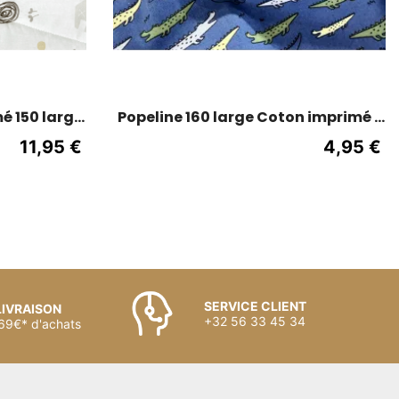
é 150 large
Popeline 160 large Coton imprimé -
Crocodile - Bleu
11,95 €
4,95 €
SERVICE CLIENT
LIVRAISON
+32 56 33 45 34
 69€* d'achats