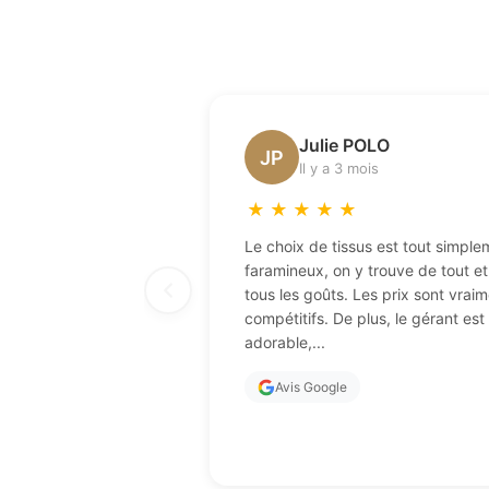
Julie POLO
JP
Il y a 3 mois
★
★
★
★
★
Le choix de tissus est tout simple
faramineux, on y trouve de tout e
tous les goûts. Les prix sont vraim
compétitifs. De plus, le gérant est
adorable,...
Avis Google