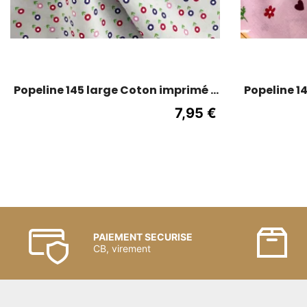
Popeline 145 large Coton imprimé -
Popeline 1
Petite billes - Gris moyen
Maisonn
7,95 €
PAIEMENT SECURISE
CB, virement