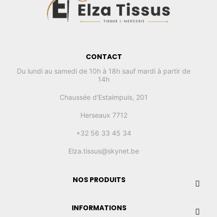
CONTACT
Du lundi au samedi de 10h à 18h sauf mardi à partir de
14h
Chaussée d'Estaimpuis, 201
Herseaux 7712
+32 56 33 45 34
Elza.tissus@skynet.be
NOS PRODUITS
INFORMATIONS