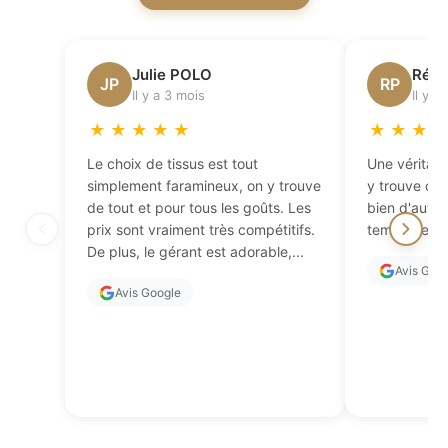
Julie POLO
Régi
JP
RP
Il y a 3 mois
Il y a
★
★
★
★
★
★
★
★
Le choix de tissus est tout
Une véritabl
simplement faramineux, on y trouve
y trouve de 
de tout et pour tous les goûts. Les
bien d'autres
prix sont vraiment très compétitifs.
temps de fai
De plus, le gérant est adorable,...
Avis Goo
Avis Google